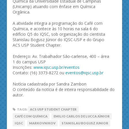
Química da Universidade Estadual de Campinas
(Unicamp) atuando com ênfase em Química
Orgânica.
A atividade integra a programação do Café com
Química, e acontece às 10 horas na sala 6 do
edifício Q5 do IQSC, sob organização do cientista
Stanislau Bogusz Júnior do IQSC-USP e do Grupo
ACS USP Student Chapter.
Endereço: Av. Trabalhador São-carlense, 400 – área
1 do campus USP
Inscrições:
www.iqsc.usp.br/eventos
Contato: (16) 3373-8272 ou
eventos@iqsc.usp.br
Notícia cadastrada por Sandra Zambon
O conteúdo da notícia é de inteira responsabilidade do
autor.
TAGS:
ACS USP STUDENT CHAPTER
CAFÉ COM QUÍMICA
EMILIO CARLOS DE LUCCA JÚNIOR
IQSC
MARKOVNIKOV
STANISLAU BOGUSZ JUNIOR