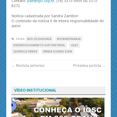
Contato:
pae@iqsc.usp.br
, (16) 3373-9909 ou 3373-
8272
Notícia cadastrada por Sandra Zambon
O conteúdo da notícia é de inteira responsabilidade do
autor.
TAGS:
BIO-ECONOMIA
BIORREFINARIA
DESENVOLVIMENTO SUSTENTÁVEL
IQSC
QUÍMICA VERDE
VÂNIA GOMES ZUIN
← Notí­cia anterior
Próxima notí­­cia →
VÍDEO INSTITUCIONAL