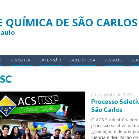
E QUÍMICA DE SÃO CARLOS
Paulo
O
PESQUISA
EXTENSÃO
BIBLIOTECA
PESSOAS
SE
QSC
6 de agosto de 2026
Processo Seleti
São Carlos
O ACS Student Chapter 
processo seletivo de 
graduação e de pós-gr
Ciência e divulgação ci