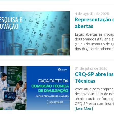
4 de agosto de 2026
Representação d
abertas
Estão abertas as inscr
doutorandos (titular e 
(CPqI) do Instituto de
dos órgãos de administ
31 de julho de 2026
CRQ-SP abre ins
Técnicas
Você atua com empreend
desenvolvimento de nov
técnico ou transformaç
CRQ-SP está com inscri
[Leia Mais]