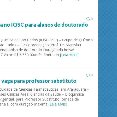
0
sa no IQSC para alunos de doutorado
de Química de São Carlos (IQSC-USP) – Grupo de Química
 São Carlos – SP Coordenação: Prof. Dr. Stanislau
(uma) bolsa de doutorado Duração da bolsa:
7 Valor: R$ 6.660,00/mês Fonte do
[Leia Mais]
ies and
Journal of Molecular Liquids
Solid 
0
vaga para professor substituto
aculdade de Ciências Farmacêuticas, em Araraquara –
es Clínicas Área: Ciências da Saúde – Bioquímica
rgêncial, para Professor Substituto Jornada de
manais, com duração máxima
[Leia Mais]