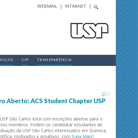
WEBMAIL |
INTRANET |
RVIÇOS
CIP
TRANSPARÊNCIA
0
vo Aberto: ACS Student Chapter USP
USP São Carlos está com inscrições abertas para o
novos membros. Podem se candidatar estudantes de
aduação da USP São Carlos interessados em Química,
entífica, motivados e proativos, com
[Leia Mais]