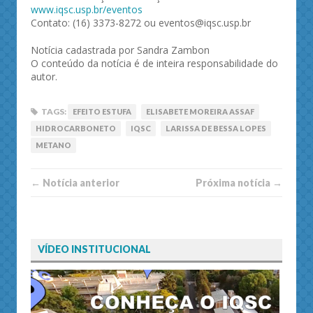
www.iqsc.usp.br/eventos
Contato: (16) 3373-8272 ou eventos@iqsc.usp.br
Notícia cadastrada por Sandra Zambon
O conteúdo da notícia é de inteira responsabilidade do
autor.
TAGS:
EFEITO ESTUFA
ELISABETE MOREIRA ASSAF
HIDROCARBONETO
IQSC
LARISSA DE BESSA LOPES
METANO
← Notí­cia anterior
Próxima notí­­cia →
VÍDEO INSTITUCIONAL