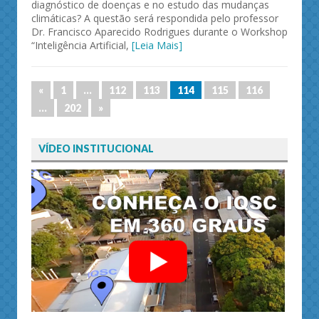
diagnóstico de doenças e no estudo das mudanças
climáticas? A questão será respondida pelo professor
Dr. Francisco Aparecido Rodrigues durante o Workshop
“Inteligência Artificial,
[Leia Mais]
«
1
…
112
113
114
115
116
…
202
»
VÍDEO INSTITUCIONAL