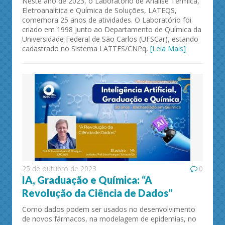
Neste ano de 2023, o Laboratório de Análise Térmica,
Eletroanalítica e Química de Soluções, LATEQS,
comemora 25 anos de atividades. O Laboratório foi
criado em 1998 junto ao Departamento de Química da
Universidade Federal de São Carlos (UFSCar), estando
cadastrado no Sistema LATTES/CNPq,
[Leia Mais]
25 de outubro de 2023
0
IA, Graduação e Química: “A
Revolução da Ciência de Dados”
Como dados podem ser usados no desenvolvimento
de novos fármacos, na modelagem de epidemias, no