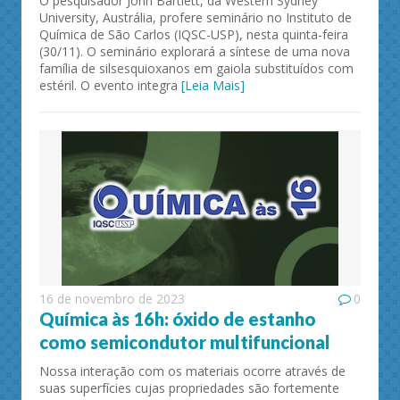
O pesquisador John Bartlett, da Western Sydney
University, Austrália, profere seminário no Instituto de
Química de São Carlos (IQSC-USP), nesta quinta-feira
(30/11). O seminário explorará a síntese de uma nova
família de silsesquioxanos em gaiola substituídos com
estéril. O evento integra
[Leia Mais]
16 de novembro de 2023
0
Química às 16h: óxido de estanho
como semicondutor multifuncional
Nossa interação com os materiais ocorre através de
suas superfícies cujas propriedades são fortemente