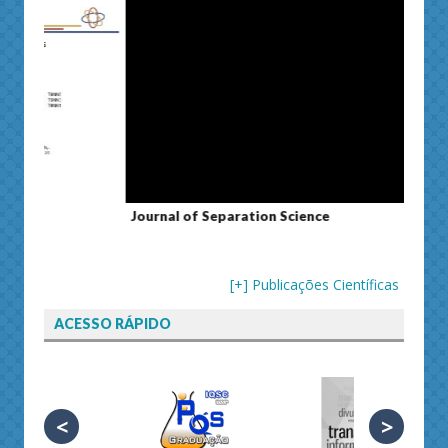
Journal of Separation Science
Susta
[+] Publicações Científicas
ACESSO RÁPIDO
<
>