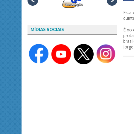
<
>
Esta 
quint
É no 
MÍDIAS SOCIAIS
prota
brasi
Jorge