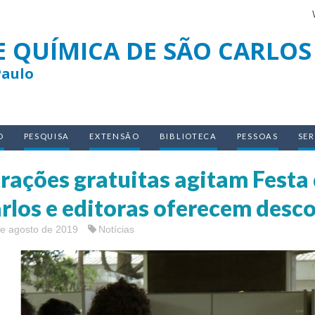
E QUÍMICA DE SÃO CARLOS
Paulo
O
PESQUISA
EXTENSÃO
BIBLIOTECA
PESSOAS
SE
rações gratuitas agitam Festa
rlos e editoras oferecem desc
de agosto de 2019
Notícias