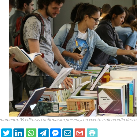
able Energy Technologies and
Journal of Molecular Liquids
ments
 momento, 39 editoras confirmaram presença no evento e oferecerão descon