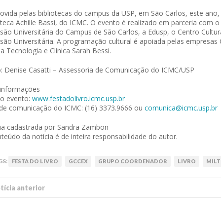
vida pelas bibliotecas do campus da USP, em São Carlos, este ano,
oteca Achille Bassi, do ICMC. O evento é realizado em parceria com 
são Universitária do Campus de São Carlos, a Edusp, o Centro Cultura
são Universitária. A programação cultural é apoiada pelas empresas O
ia Tecnologia e Clínica Sarah Bessi.
: Denise Casatti – Assessoria de Comunicação do ICMC/USP
 informações
do evento:
www.festadolivro.icmc.usp.br
de comunicação do ICMC: (16) 3373.9666 ou
comunica@icmc.usp.br
ia cadastrada por Sandra Zambon
teúdo da notícia é de inteira responsabilidade do autor.
GS:
FESTA DO LIVRO
GCCEX
GRUPO COORDENADOR
LIVRO
MIL
í­cia anterior