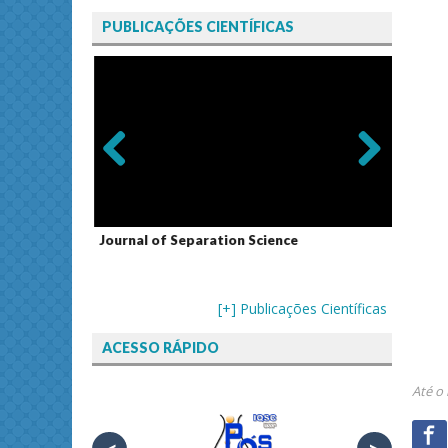
PUBLICAÇÕES CIENTÍFICAS
Previ
Next
ous
 Resonance
Journal of Separation Science
Sustain
Assess
[+] Publicações Científicas
ACESSO RÁPIDO
Até o