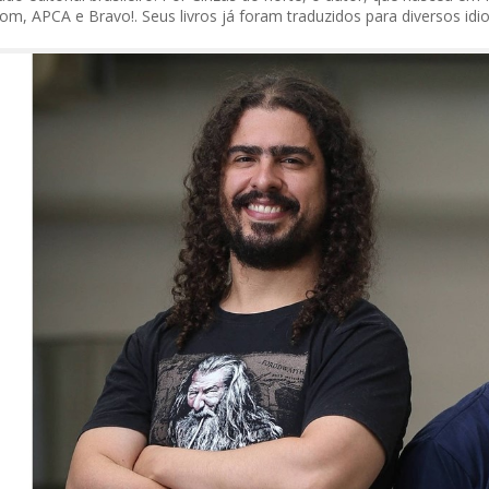
om, APCA e Bravo!. Seus livros já foram traduzidos para diversos id