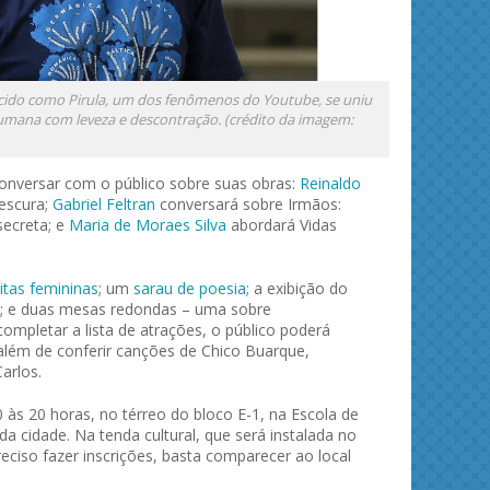
cido como Pirula, um dos fenômenos do Youtube, se uniu
humana com leveza e descontração. (crédito da imagem:
conversar com o público sobre suas obras:
Reinaldo
escura;
Gabriel Feltran
conversará sobre Irmãos:
secreta; e
Maria de Moraes Silva
abordará Vidas
itas femininas
; um
sarau de poesia
; a exibição do
; e duas mesas redondas – uma sobre
completar a lista de atrações, o público poderá
 além de conferir canções de Chico Buarque,
arlos.
 às 20 horas, no térreo do bloco E-1, na Escola de
a cidade. Na tenda cultural, que será instalada no
reciso fazer inscrições, basta comparecer ao local