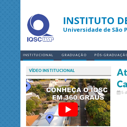
INSTITUTO D
Universidade de São 
INSTITUCIONAL
GRADUAÇÃO
PÓS-GRADUAÇÃ
At
VÍDEO INSTITUCIONAL
Ca
5 