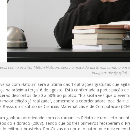
rsa com o escritor Milton Hatoum será na noite do dia 8, marcando o encer
imagem: divulgação)
versa com Hatoum será a última das 18 atrações gratuitas que agit
a na próxima terça, 6 de agosto. Está confirmada a participação de
cerão descontos de 30 a 50% ao público. “É a sexta vez que o even
a maior edição já realizada”, comemora a coordenadora local da inicia
le Bassi, do Instituto de Ciências Matemáticas e de Computação (ICM
m ganhou notoriedade com os romances Relato de um certo oriente (
ãos do eldorado (2008), sendo que os três primeiros receberam o Pr
do editorial brasileiro. Por Cinzas do norte, o autor, que nasceu