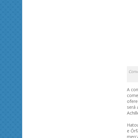
Conve
A con
começ
ofere
será 
Achil
Hatou
e Órf
merca