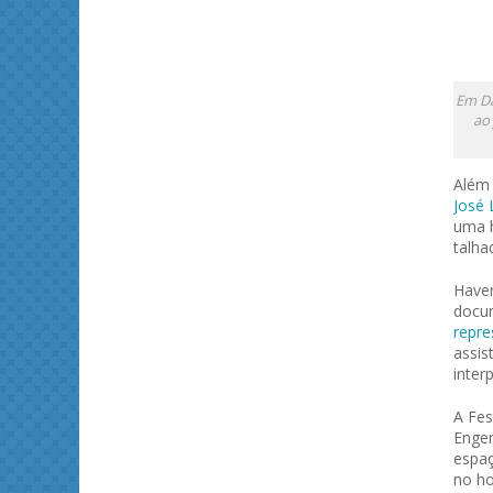
Em Da
ao
Além 
José 
uma h
talha
Haver
docu
repre
assis
inter
A Fes
Engen
espaç
no ho