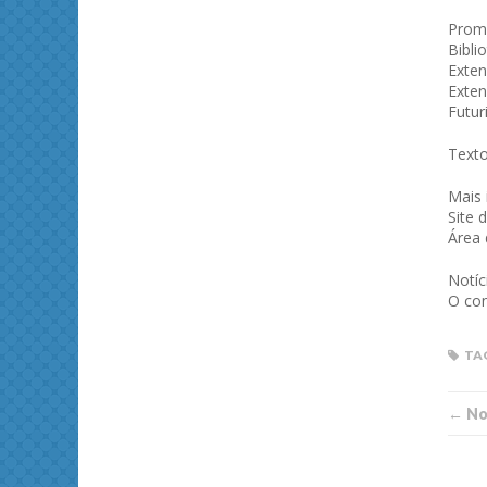
Promo
Bibli
Exten
Exten
Futur
Texto
Mais
Site 
Área 
Notíc
O con
TA
← Not