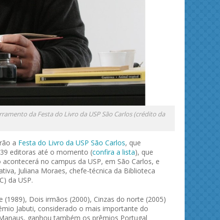
ramento da Festa do Livro da USP São Carlos (crédito da
arão a
Festa do Livro da USP São Carlos
, que
 39 editoras até o momento (
confira a lista
), que
to acontecerá no campus da USP, em São Carlos, e
tiva, Juliana Moraes, chefe-técnica da Biblioteca
C) da USP.
1989), Dois irmãos (2000), Cinzas do norte (2005)
êmio Jabuti, considerado o mais importante do
 em Manaus, ganhou também os prêmios Portugal