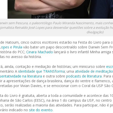
rwin sem frescura, o paleontólogo Paulo Miranda Nascimento, mais conhe
 jornalista Reinaldo José Lopes para desvendar questões sobre a evolução 
divulgação)
de Hatoum, cinco outros escritores estarão na Festa do Livro para 
Lopes e Pirula
vão bater um papo descontraído sobre Darwin Sem Fr
istória do PCC;
Cinara Machado
lançará o livro infantil Minha amiga 
das no avesso da história.
á, ainda, contação e mediação de histórias; um minicurso sobre
escr
mentário A
identidade que TRANSforma
; uma
atividade de meditação
sentatividade na literatura
e outra sobre
podcasts de literatura
. Para 
tir a apresentações de dança brasileira, dança do ventre e flamenco,
pretadas por Vivian Davies, e se emocionar com o Coral da USP São C
ta do Livro é gratuita, aberta a toda a comunidade e acontece das 10
haria de São Carlos (EESC), na área 1 do campus da USP, no centro d
o, serão realizadas a maioria das atividades. Para participar, não é p
rário indicado no
site do evento
.