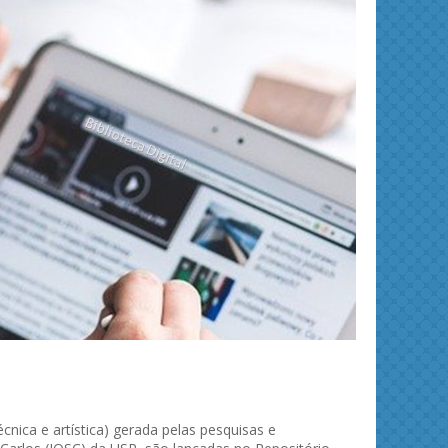
ies and
Journal of Molecular Liquids
Solid 
écnica e artística) gerada pelas pesquisas e