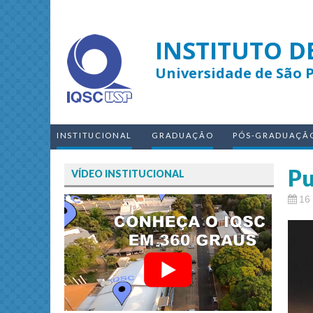
INSTITUTO D
Universidade de São 
INSTITUCIONAL
GRADUAÇÃO
PÓS-GRADUAÇÃ
Pu
VÍDEO INSTITUCIONAL
16