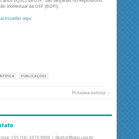
 Carlos (IQSC) da USP, são lançadas no Repositório
o Intelectual da USP (BDPI).
r
acessadas aqui
.
NTÍFICA
PUBLICAÇÕES
Próxima notí­­cia →
ntato
toria: +55 (16) 3373-9900 | diretor@iqsc.usp.br