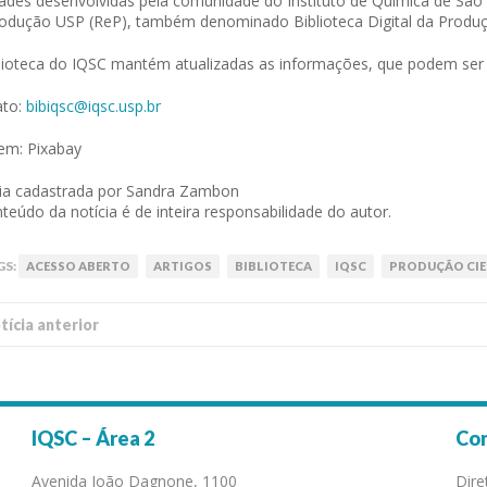
dades desenvolvidas pela comunidade do Instituto de Química de São
odução USP (ReP), também denominado Biblioteca Digital da Produçã
lioteca do IQSC mantém atualizadas as informações, que podem se
ato:
bibiqsc@iqsc.usp.br
em: Pixabay
ia cadastrada por Sandra Zambon
teúdo da notícia é de inteira responsabilidade do autor.
GS:
ACESSO ABERTO
ARTIGOS
BIBLIOTECA
IQSC
PRODUÇÃO CIE
í­cia anterior
IQSC – Área 2
Co
Avenida João Dagnone, 1100
Dire