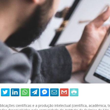
 of Separation Science
Sustainable Energy Technolog
Assessments
blicações científicas e a produção intelectual (científica, acadêmica, t