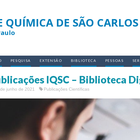
E QUÍMICA DE SÃO CARLOS
Paulo
O
PESQUISA
EXTENSÃO
BIBLIOTECA
PESSOAS
SE
blicações IQSC – Biblioteca Di
 de junho de 2021
Publicações Científicas