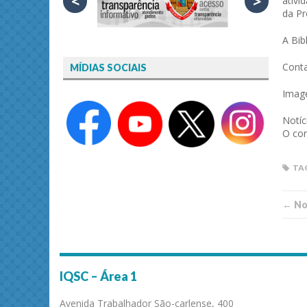
<
>
ativi
da Pr
A Bib
Cont
MÍDIAS SOCIAIS
Imag
Notíc
O con
TA
← Not
IQSC – Área 1
Avenida Trabalhador São-carlense, 400