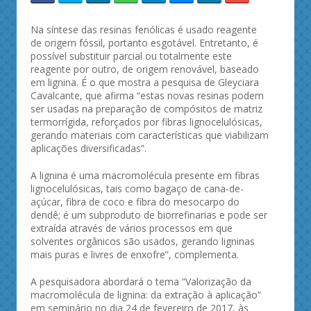
Na síntese das resinas fenólicas é usado reagente
de origem fóssil, portanto esgotável. Entretanto, é
possível substituir parcial ou totalmente este
reagente por outro, de origem renovável, baseado
em lignina. É o que mostra a pesquisa de Gleyciara
Cavalcante, que afirma “estas novas resinas podem
ser usadas na preparação de compósitos de matriz
termorrígida, reforçados por fibras lignocelulósicas,
gerando materiais com características que viabilizam
aplicações diversificadas”.
A lignina é uma macromolécula presente em fibras
lignocelulósicas, tais como bagaço de cana-de-
açúcar, fibra de coco e fibra do mesocarpo do
dendê; é um subproduto de biorrefinarias e pode ser
extraída através de vários processos em que
solventes orgânicos são usados, gerando ligninas
mais puras e livres de enxofre”, complementa.
A pesquisadora abordará o tema “Valorização da
macromolécula de lignina: da extração à aplicação”
em seminário no dia 24 de fevereiro de 2017, às