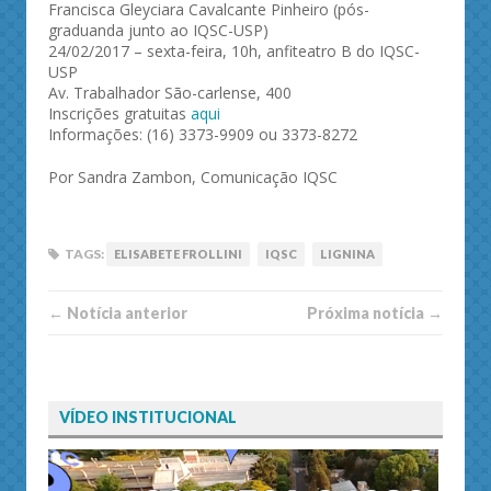
Francisca Gleyciara Cavalcante Pinheiro (pós-
graduanda junto ao IQSC-USP)
24/02/2017 – sexta-feira, 10h, anfiteatro B do IQSC-
USP
Av. Trabalhador São-carlense, 400
Inscrições gratuitas
aqui
Informações: (16) 3373-9909 ou 3373-8272
Por Sandra Zambon, Comunicação IQSC
TAGS:
ELISABETE FROLLINI
IQSC
LIGNINA
← Notí­cia anterior
Próxima notí­­cia →
VÍDEO INSTITUCIONAL