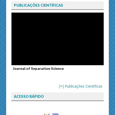
PUBLICAÇÕES CIENTÍFICAS
Journal of Separation Science
Susta
[+] Publicações Científicas
ACESSO RÁPIDO