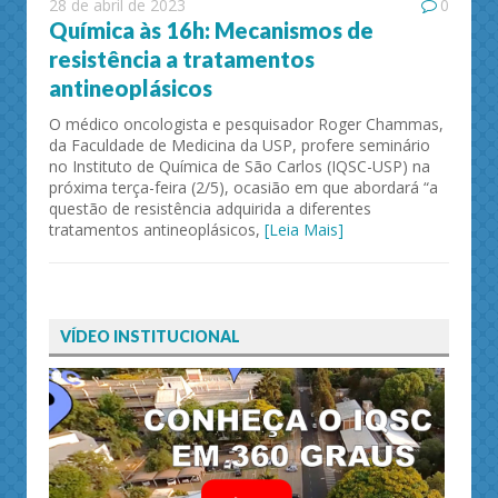
28 de abril de 2023
0
Química às 16h: Mecanismos de
resistência a tratamentos
antineoplásicos
O médico oncologista e pesquisador Roger Chammas,
da Faculdade de Medicina da USP, profere seminário
no Instituto de Química de São Carlos (IQSC-USP) na
próxima terça-feira (2/5), ocasião em que abordará “a
questão de resistência adquirida a diferentes
tratamentos antineoplásicos,
[Leia Mais]
VÍDEO INSTITUCIONAL