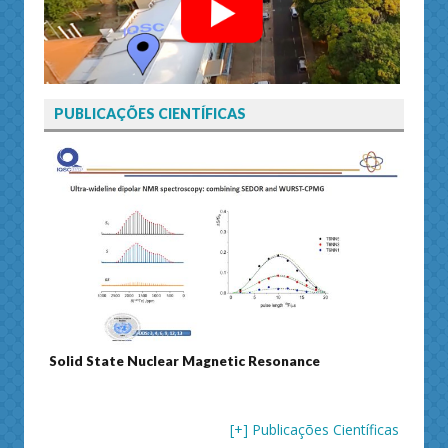
PUBLICAÇÕES CIENTÍFICAS
Solid State Nuclear Magnetic Resonance
Journ
[+] Publicações Científicas