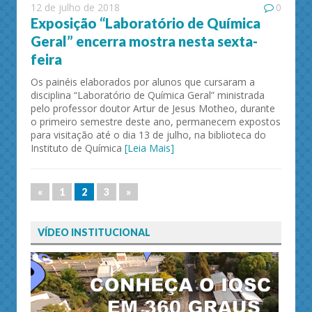
12 de julho de 2018
0
Exposição “Laboratório de Química
Geral” encerra mostra nesta sexta-
feira
Os painéis elaborados por alunos que cursaram a
disciplina “Laboratório de Química Geral” ministrada
pelo professor doutor Artur de Jesus Motheo, durante
o primeiro semestre deste ano, permanecem expostos
para visitação até o dia 13 de julho, na biblioteca do
Instituto de Química
[Leia Mais]
«
1
2
3
»
VÍDEO INSTITUCIONAL