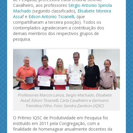
Cavalheiro, aos professores
Sérgio Antonio Spinola
Machado
(segundo classificado),
Elisabete Moreira
Assaf
e
Edson Antonio Ticianelli
, (que
compartilharam a terceira posição). Todos os
contemplados agradeceram a contribuição dos
demais membros dos respectivos grupos de
pesquisa.
Professores Marcos Lanza, Sergio Machado, Elisabete
Assaf, Edson Ticianelli, Carla Cavalheiro e Germano
Tremiliosi Filho. Foto: Sandra Zambon (IQSC)
O Prêmio IQSC de Produtividade em Pesquisa foi
instituído em 2011 pela Congregação, com a
finalidade de homenagear anualmente docentes da