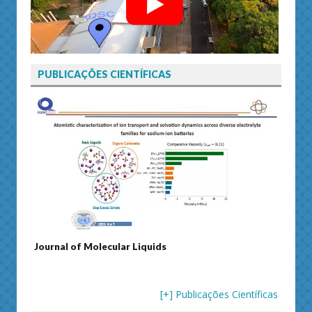
PUBLICAÇÕES CIENTÍFICAS
ents
Journal of Molecular Liquids
Solid
[+] Publicações Científicas