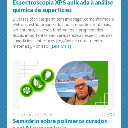
Espectroscopia XPS aplicada à análise
química de superfícies
Diversas técnicas permitem investigar como átomos e
elétrons estão organizados no interior dos materiais.
No entanto, diversos fenômenos e propriedades
físicas importantes são características específicas das
superfícies e interfaces [regiões de contato entre
materiais]. Por isso,
[Leia Mais]
11 de março de 2026
0
Seminário sobre polímeros curados