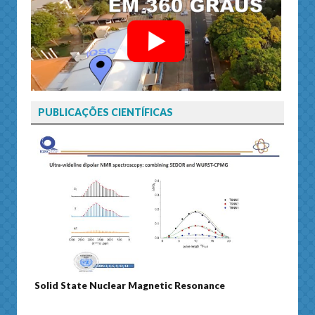
PUBLICAÇÕES CIENTÍFICAS
Solid State Nuclear Magnetic Resonance
Journ