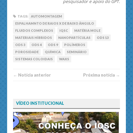
pesquisador e apoio do GPT.
TAGS:
AUTOMONTAGEM
ESPALHAMNTO DE RAIOS X DE BAIXO ÂNGULO
FLUIDOS COMPLEXOS
IQSC
MATÉRIA MOLE
MATERIAIS HÍBRIDOS
NANOPARTÍCULAS
ODS 13
ODS 3
ODS 4
ODS 9
POLÍMEROS
POROSIDADE
QUÍMICA
SEMINÁRIO
SISTEMAS COLOIDAIS
WAXS
← Notí­cia anterior
Próxima notí­­cia →
VÍDEO INSTITUCIONAL