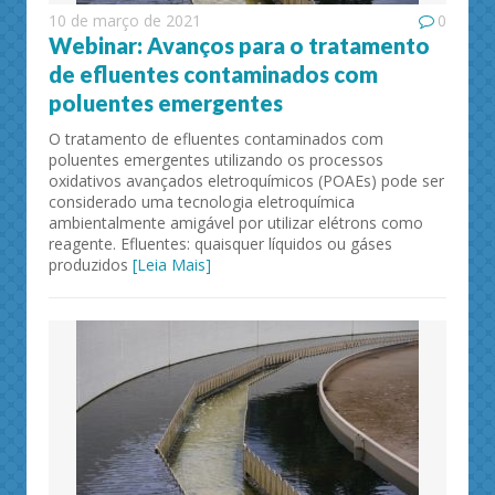
10 de março de 2021
0
Webinar: Avanços para o tratamento
de efluentes contaminados com
poluentes emergentes
O tratamento de efluentes contaminados com
poluentes emergentes utilizando os processos
oxidativos avançados eletroquímicos (POAEs) pode ser
considerado uma tecnologia eletroquímica
ambientalmente amigável por utilizar elétrons como
reagente. Efluentes: quaisquer líquidos ou gáses
produzidos
[Leia Mais]