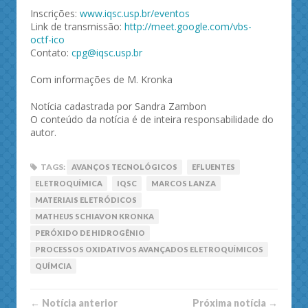
Inscrições:
www.iqsc.usp.br/eventos
Link de transmissão:
http://meet.google.com/vbs-
octf-ico
Contato:
cpg@iqsc.usp.br
Com informações de M. Kronka
Notícia cadastrada por Sandra Zambon
O conteúdo da notícia é de inteira responsabilidade do
autor.
TAGS:
AVANÇOS TECNOLÓGICOS
EFLUENTES
ELETROQUÍMICA
IQSC
MARCOS LANZA
MATERIAIS ELETRÓDICOS
MATHEUS SCHIAVON KRONKA
PERÓXIDO DE HIDROGÊNIO
PROCESSOS OXIDATIVOS AVANÇADOS ELETROQUÍMICOS
QUÍMCIA
← Notí­cia anterior
Próxima notí­­cia →