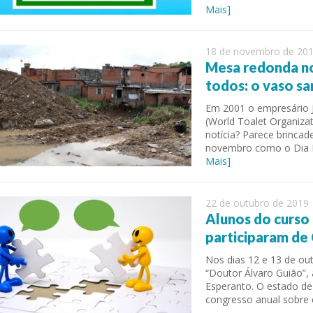
Mais]
18 de novembro de 20
Mesa redonda no
todos: o vaso sa
Em 2001 o empresário 
(World Toalet Organiza
notícia? Parece brincad
novembro como o Dia 
Mais]
 of Separation Science
Sustainable Energy Technolog
Assessments
22 de outubro de 2019
Alunos do curso
participaram de
Nos dias 12 e 13 de ou
“Doutor Álvaro Guião”, 
Esperanto. O estado de
congresso anual sobre 