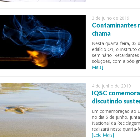
3 de julho de 2019
Contaminantes n
chama
Nesta quarta-feira, 03 
edifício Q1, o Institut
seminário Retardantes 
soluções, com a pós-gr
Mais]
4 de junho de 2019
IQSC comemora 
discutindo suste
Em comemoração ao Di
no dia 5 de junho, jun
Nacional da Reciclagem
realizará nesta quarta-f
[Leia Mais]