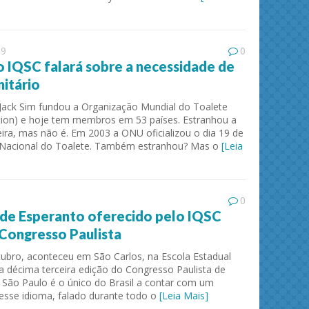
19
0
 IQSC falará sobre a necessidade de
nitário
Jack Sim fundou a Organização Mundial do Toalete
tion) e hoje tem membros em 53 países. Estranhou a
eira, mas não é. Em 2003 a ONU oficializou o dia 19 de
Nacional do Toalete. Também estranhou? Mas o
[Leia
ies and
Journal of Molecular Liquids
Solid 
0
 de Esperanto oferecido pelo IQSC
 Congresso Paulista
tubro, aconteceu em São Carlos, na Escola Estadual
a décima terceira edição do Congresso Paulista de
 São Paulo é o único do Brasil a contar com um
esse idioma, falado durante todo o
[Leia Mais]