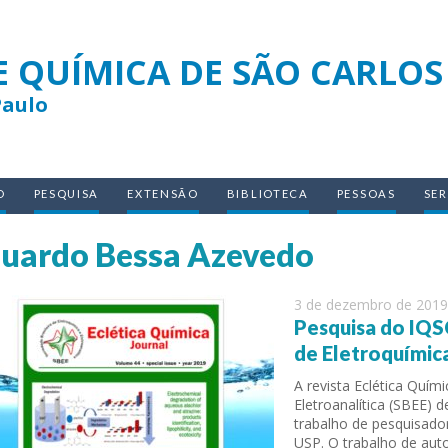
E QUÍMICA DE SÃO CARLOS
Paulo
O
PESQUISA
EXTENSÃO
BIBLIOTECA
PESSOAS
SE
uardo Bessa Azevedo
3 de dezembro de 2019
Pesquisa do IQS
de Eletroquímic
A revista Eclética Quími
Eletroanalítica (SBEE)
trabalho de pesquisador
USP. O trabalho de aut