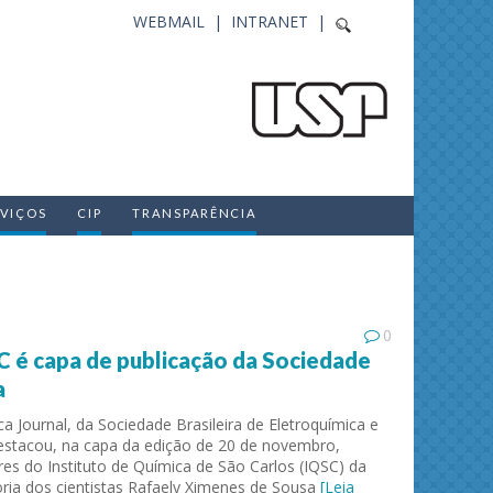
WEBMAIL |
INTRANET |
RVIÇOS
CIP
TRANSPARÊNCIA
0
C é capa de publicação da Sociedade
a
ca Journal, da Sociedade Brasileira de Eletroquímica e
 destacou, na capa da edição de 20 de novembro,
es do Instituto de Química de São Carlos (IQSC) da
oria dos cientistas Rafaely Ximenes de Sousa
[Leia