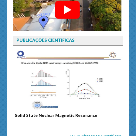
PUBLICAÇÕES CIENTÍFICAS
Solid State Nuclear Magnetic Resonance
Journ