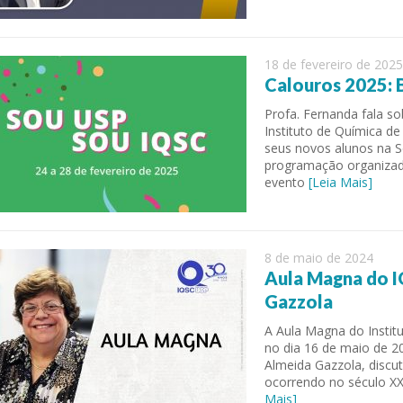
18 de fevereiro de 2025
Calouros 2025: 
Profa. Fernanda fala s
Instituto de Química de
seus novos alunos na 
programação organizada
evento
[Leia Mais]
 of Separation Science
Sustainable Energy Technolog
Assessments
8 de maio de 2024
Aula Magna do I
Gazzola
A Aula Magna do Instit
no dia 16 de maio de 2
Almeida Gazzola, discu
ocorrendo no século XX
Mais]