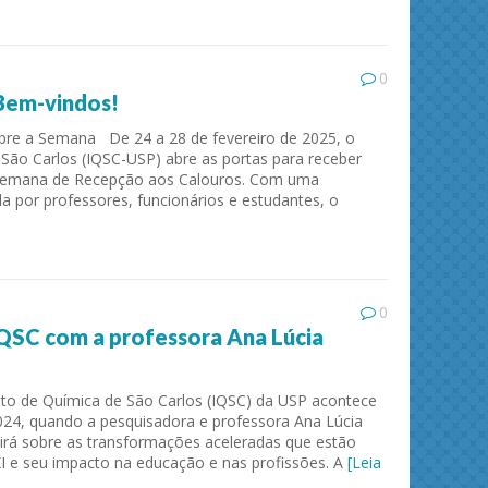
0
Bem-vindos!
obre a Semana De 24 a 28 de fevereiro de 2025, o
 São Carlos (IQSC-USP) abre as portas para receber
Semana de Recepção aos Calouros. Com uma
 por professores, funcionários e estudantes, o
ies and
Journal of Molecular Liquids
Solid 
0
QSC com a professora Ana Lúcia
uto de Química de São Carlos (IQSC) da USP acontece
024, quando a pesquisadora e professora Ana Lúcia
tirá sobre as transformações aceleradas que estão
I e seu impacto na educação e nas profissões. A
[Leia