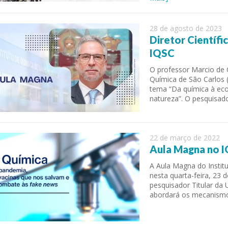
28 de agosto de 2023
Diretor Científ
IQSC
O professor Marcio de C
Química de São Carlos (
tema “Da química à eco
natureza”. O pesquisado
22 de março de 2022
Aula Magna no I
A Aula Magna do Instit
nesta quarta-feira, 23 
pesquisador Titular da
abordará os mecanismo