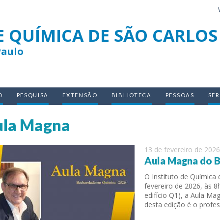
E QUÍMICA DE SÃO CARLOS
Paulo
O
PESQUISA
EXTENSÃO
BIBLIOTECA
PESSOAS
SE
la Magna
13 de fevereiro de 2026
Aula Magna do 
O Instituto de Química 
fevereiro de 2026, às 8
edifício Q1), a Aula M
desta edição é o profes