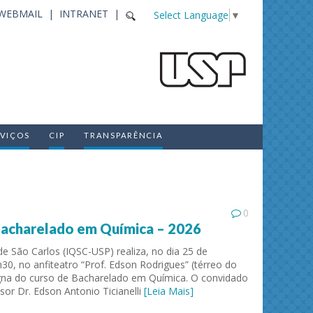
WEBMAIL |
INTRANET |
Select Language
▼
RVIÇOS
CIP
TRANSPARÊNCIA
0
Bacharelado em Química – 2026
de São Carlos (IQSC-USP) realiza, no dia 25 de
h30, no anfiteatro “Prof. Edson Rodrigues” (térreo do
agna do curso de Bacharelado em Química. O convidado
sor Dr. Edson Antonio Ticianelli
[Leia Mais]