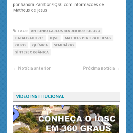
por Sandra Zambon/IQSC com informações de
Matheus de Jesus
TAGS:
ANTONIO CARLOS BENDER BURTOLOSO
CATALISADORES
IQSC
MATHEUS PEREIRA DE JESUS
OURO
QUÍMICA
SEMINÁRIO
SÍNTESE ORGÂNICA
← Notí­cia anterior
Próxima notí­­cia →
VÍDEO INSTITUCIONAL