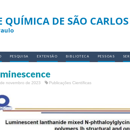
E QUÍMICA DE SÃO CARLOS
Paulo
O
PESQUISA
EXTENSÃO
BIBLIOTECA
PESSOAS
SE
minescence
 de novembro de 2023
Publicações Científicas