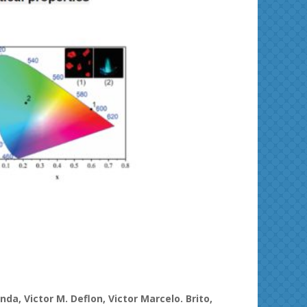
ies and
Journal of Molecular Liquids
Solid 
nda, Victor M. Deflon, Victor Marcelo. Brito,