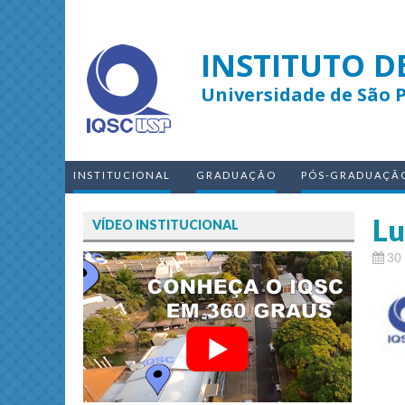
INSTITUTO D
Universidade de São 
INSTITUCIONAL
GRADUAÇÃO
PÓS-GRADUAÇÃ
Lu
VÍDEO INSTITUCIONAL
30