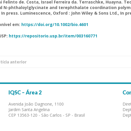
 Felinto de. Costa, Israel Ferreira da. Terraschke, Huayna. Te
d N-phthaloylglycinate and terephthalate coordination polymer
 In press. Luminescence, Oxford : John Wiley & Sons Ltd., In pr
onível em:
https://doi.org/10.1002/bio.4601
USP:
https://repositorio.usp.br/item/003160771
í­cia anterior
IQSC – Área 2
Co
Avenida João Dagnone, 1100
Dire
Jardim Santa Angelina
Dept
CEP 13563-120 - São Carlos - SP - Brasil
Dept