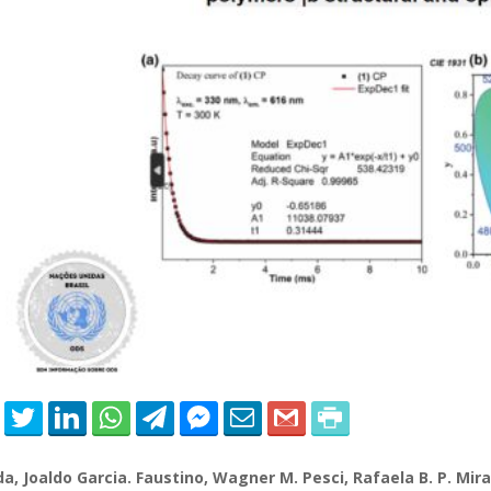
 of Separation Science
Sustainable Energy Technolog
Assessments
a, Joaldo Garcia. Faustino, Wagner M. Pesci, Rafaela B. P. Mira