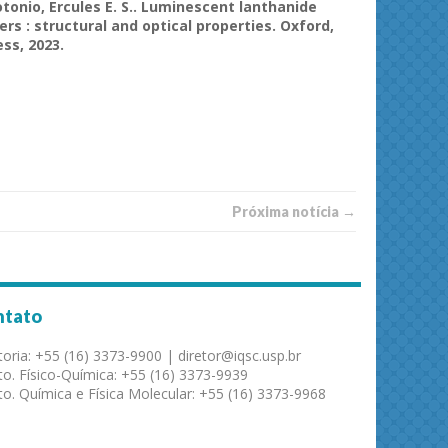
otonio, Ercules E. S.. Luminescent lanthanide
s : structural and optical properties. Oxford,
ess, 2023.
Próxima notí­­cia →
ntato
toria: +55 (16) 3373-9900 | diretor@iqsc.usp.br
o. Físico-Química: +55 (16) 3373-9939
o. Química e Física Molecular: +55 (16) 3373-9968