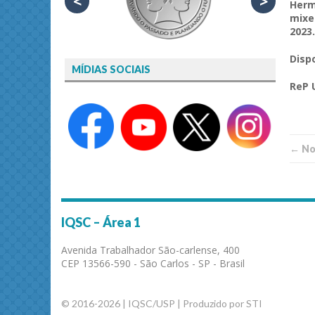
<
>
Hermi
mixe
2023.
Disp
MÍDIAS SOCIAIS
ReP 
← Not
IQSC – Área 1
Avenida Trabalhador São-carlense, 400
CEP 13566-590 - São Carlos - SP - Brasil
© 2016-2026 | IQSC/USP | Produzido por STI