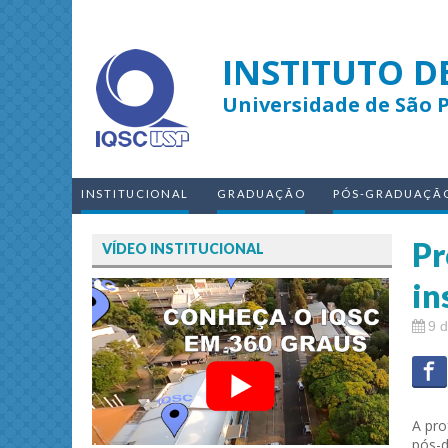
INSTITUTO D
Universidade de São 
INSTITUCIONAL
GRADUAÇÃO
PÓS-GRADUAÇÃ
Pr
VÍDEO INSTITUCIONAL
in
9 
A pro
pós-d