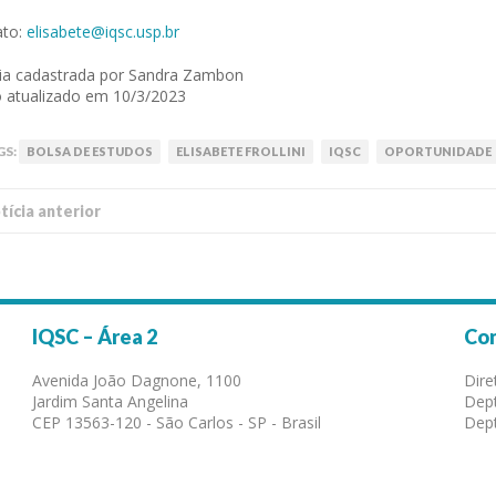
ato:
elisabete@iqsc.usp.br
ia cadastrada por Sandra Zambon
 atualizado em 10/3/2023
GS:
BOLSA DE ESTUDOS
ELISABETE FROLLINI
IQSC
OPORTUNIDADE
í­cia anterior
IQSC – Área 2
Co
Avenida João Dagnone, 1100
Dire
Jardim Santa Angelina
Dept
CEP 13563-120 - São Carlos - SP - Brasil
Dept