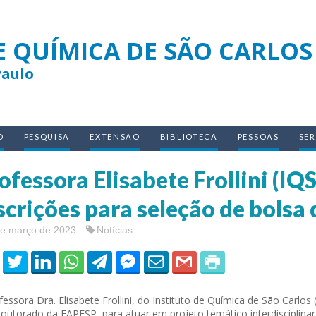
E QUÍMICA DE SÃO CARLOS
Paulo
O
PESQUISA
EXTENSÃO
BIBLIOTECA
PESSOAS
SE
ofessora Elisabete Frollini (I
scrições para seleção de bolsa
de março de 2023
Notícias
fessora Dra. Elisabete Frollini, do Instituto de Química de São Carlo
outorado da FAPESP, para atuar em projeto temático interdisciplina