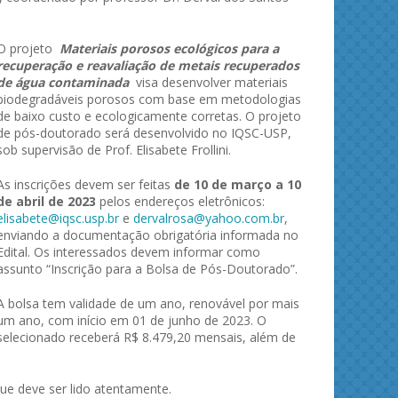
O projeto
Materiais porosos ecológicos para a
recuperação e reavaliação de metais recuperados
de água contaminada
visa desenvolver materiais
biodegradáveis porosos com base em metodologias
de baixo custo e ecologicamente corretas. O projeto
de pós-doutorado será desenvolvido no IQSC-USP,
sob supervisão de Prof. Elisabete Frollini.
As inscrições devem ser feitas
de 10 de março a 10
de abril de 2023
pelos endereços eletrônicos:
ies and
Journal of Molecular Liquids
Solid 
elisabete@iqsc.usp.br
e
dervalrosa@yahoo.com.br
,
enviando a documentação obrigatória informada no
Edital. Os interessados devem informar como
assunto “Inscrição para a Bolsa de Pós-Doutorado”.
A bolsa tem validade de um ano, renovável por mais
um ano, com início em 01 de junho de 2023. O
selecionado receberá R$ 8.479,20 mensais, além de
que deve ser lido atentamente.