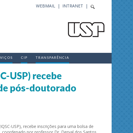
WEBMAIL |
INTRANET |
RVIÇOS
CIP
TRANSPARÊNCIA
QSC-USP) recebe
 de pós-doutorado
s (IQSC-USP), recebe inscrições para uma bolsa de
r, coordenado por professor Dr. Derval dos Santos