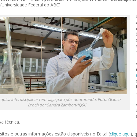
(Universidade Federal do ABC).
 of Separation Science
Sustainable Energy Technolog
Assessments
quisa interdisciplinar tem vaga para pós-doutorando. Foto: Glauco
Broch por Sandra Zambon/IQSC
va técnica.
sitos e outras informações estão disponíveis no Edital (
clique aqui
), 