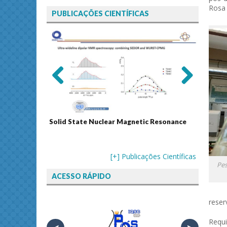
Rosa 
PUBLICAÇÕES CIENTÍFICAS
Previ
Next
ous
Solid State Nuclear Magnetic Resonance
Journal
[+] Publicações Científicas
Pes
ACESSO RÁPIDO
reser
Requi