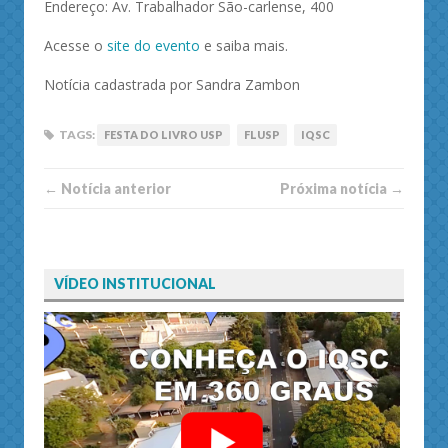
Endereço: Av. Trabalhador São-carlense, 400
Acesse o
site do evento
e saiba mais.
Notícia cadastrada por Sandra Zambon
TAGS:
FESTA DO LIVRO USP
FLUSP
IQSC
← Notí­cia anterior
Próxima notí­­cia →
VÍDEO INSTITUCIONAL