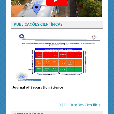
PUBLICAÇÕES CIENTÍFICAS
Journal of Separation Science
Susta
[+] Publicações Científicas