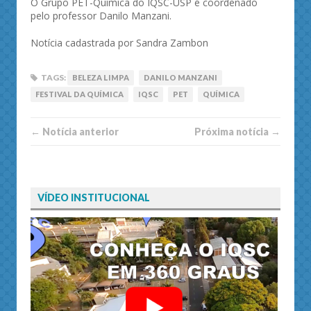
O Grupo PET-Química do IQSC-USP é coordenado
pelo professor Danilo Manzani.
Notícia cadastrada por Sandra Zambon
TAGS:
BELEZA LIMPA
DANILO MANZANI
FESTIVAL DA QUÍMICA
IQSC
PET
QUÍMICA
← Notí­cia anterior
Próxima notí­­cia →
VÍDEO INSTITUCIONAL