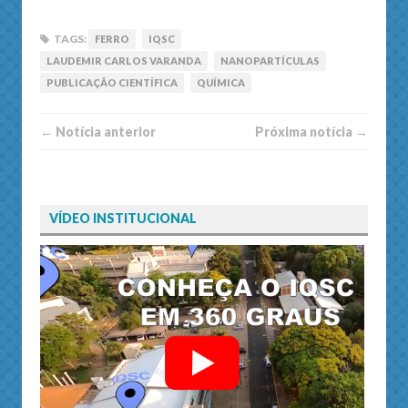
TAGS:
FERRO
IQSC
LAUDEMIR CARLOS VARANDA
NANOPARTÍCULAS
PUBLICAÇÃO CIENTÍFICA
QUÍMICA
← Notí­cia anterior
Próxima notí­­cia →
VÍDEO INSTITUCIONAL