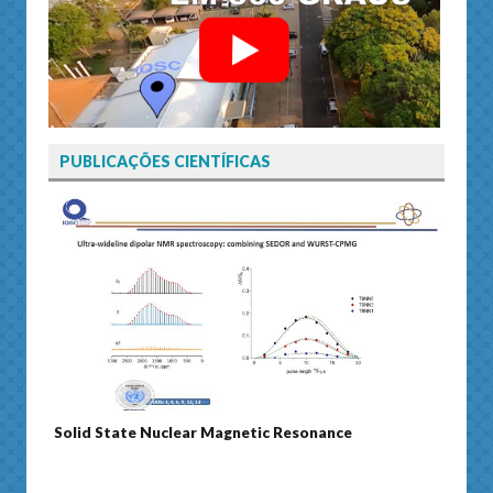
PUBLICAÇÕES CIENTÍFICAS
Solid State Nuclear Magnetic Resonance
Journ