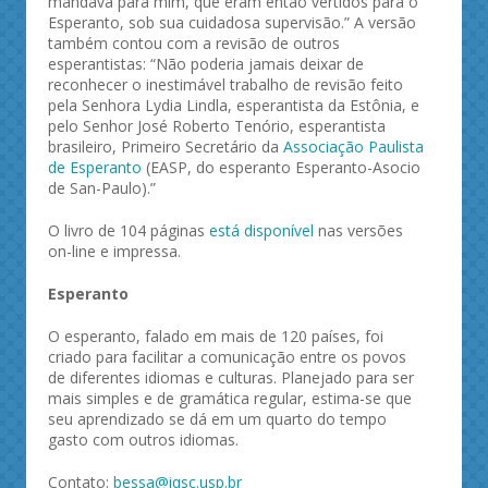
mandava para mim, que eram então vertidos para o
Esperanto, sob sua cuidadosa supervisão.” A versão
também contou com a revisão de outros
esperantistas: “Não poderia jamais deixar de
reconhecer o inestimável trabalho de revisão feito
pela Senhora Lydia Lindla, esperantista da Estônia, e
pelo Senhor José Roberto Tenório, esperantista
brasileiro, Primeiro Secretário da
Associação Paulista
de Esperanto
(EASP, do esperanto Esperanto-Asocio
de San-Paulo).”
O livro de 104 páginas
está disponível
nas versões
on-line e impressa.
Esperanto
O esperanto, falado em mais de 120 países, foi
criado para facilitar a comunicação entre os povos
de diferentes idiomas e culturas. Planejado para ser
mais simples e de gramática regular, estima-se que
seu aprendizado se dá em um quarto do tempo
gasto com outros idiomas.
Contato:
bessa@iqsc.usp.br