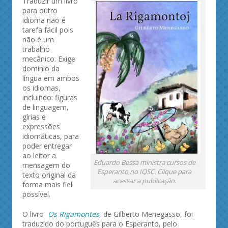
Traduzir um livro
para outro
idioma não é
tarefa fácil pois
não é um
trabalho
mecânico. Exige
domínio da
língua em ambos
os idiomas,
incluindo: figuras
de linguagem,
gírias e
expressões
idiomáticas, para
poder entregar
ao leitor a
Eduardo Bessa ministra cursos de
mensagem do
Esperanto no IQSC. Clique para
texto original da
acessar a publicação.
forma mais fiel
possível.
O livro
Os Rigamontes
, de Gilberto Menegasso, foi
traduzido do português para o Esperanto, pelo