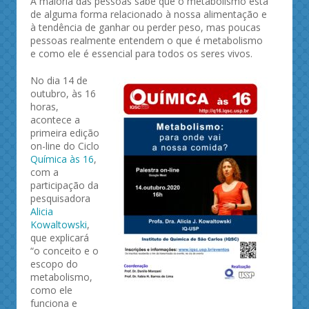
A maioria das pessoas sabe que o metabolismo está
de alguma forma relacionado à nossa alimentação e
à tendência de ganhar ou perder peso, mas poucas
pessoas realmente entendem o que é metabolismo
e como ele é essencial para todos os seres vivos.
No dia 14 de
outubro, às 16
horas,
acontece a
primeira edição
on-line do Ciclo
Química às 16
,
com a
participação da
pesquisadora
Alicia
Kowaltowski
,
que explicará
“o conceito e o
escopo do
metabolismo,
como ele
funciona e