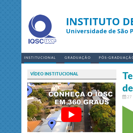
INSTITUTO D
Universidade de São 
INSTITUCIONAL
GRADUAÇÃO
PÓS-GRADUAÇÃ
Te
VÍDEO INSTITUCIONAL
de
27