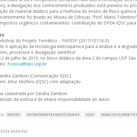
os), a divulgação dos conhecimentos produzidos está prevista no proje
ção de material didático para a melhoria do ensino de físico-química
ecentemente foi doado ao Museu de Ciências “Prof. Mario Tolentino”
mpostos orgânicos contaminantes: contribuição do GPEA-IQSC para
to
rkshop do Projeto Temático – FAPESP (2017/10118-0)
do e aplicação da tecnologia eletroquímica para a análise e a degrada
res, processos e divulgação científica”
12 de julho de 2019, no bloco didático da área 2 do campus USP São
ato:
fcoloca@iqsc.usp.br
Sandra Zambon (Comunicação IQSC)
em: Artur Motheo (IQSC) com adaptação
ia cadastrada por Sandra Zambon
teúdo da notícia é de inteira responsabilidade do autor.
GS:
FAPESP
INTERFERENTES ENDÓCRINOS
IQSC
MARCOS ROBERTO 
í­cia anterior