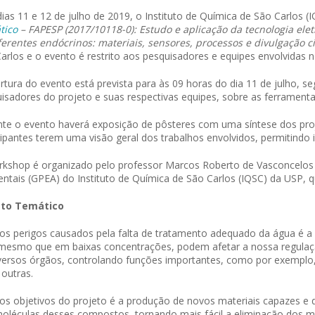
ias 11 e 12 de julho de 2019, o Instituto de Química de São Carlos 
tico
– FAPESP (2017/10118-0): Estudo e aplicação da tecnologia ele
ferentes endócrinos: materiais, sensores, processos e divulgação ci
arlos e o evento é restrito aos pesquisadores e equipes envolvidas n
rtura do evento está prevista para às 09 horas do dia 11 de julho, 
isadores do projeto e suas respectivas equipes, sobre as ferrament
te o evento haverá exposição de pôsteres com uma síntese dos pro
cipantes terem uma visão geral dos trabalhos envolvidos, permitindo i
kshop é organizado pelo professor Marcos Roberto de Vasconcelos
ntais (GPEA) do Instituto de Química de São Carlos (IQSC) da USP, 
eto Temático
s perigos causados pela falta de tratamento adequado da água é a
mesmo que em baixas concentrações, podem afetar a nossa regulaçã
versos órgãos, controlando funções importantes, como por exemplo, 
 outras.
s objetivos do projeto é a produção de novos materiais capazes e de
oléculas desses compostos, tornando mais fácil a eliminação dos