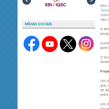
<
>
Nos d
Temá
inter
São C
MÍDIAS SOCIAIS
A abe
pesqu
Duran
parti
O wor
Ambie
Proj
Um do
que, 
de di
entre
Um do
das m