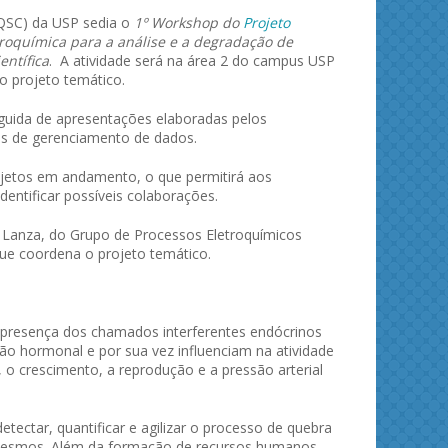
(IQSC) da USP sedia o
1º Workshop do
Projeto
troquímica para a análise e a degradação de
entífica
. A atividade será na área 2 do campus USP
o projeto temático.
seguida de apresentações elaboradas pelos
as de gerenciamento de dados.
jetos em andamento, o que permitirá aos
dentificar possíveis colaborações.
 Lanza, do Grupo de Processos Eletroquímicos
que coordena o projeto temático.
 presença dos chamados interferentes endócrinos
o hormonal e por sua vez influenciam na atividade
o crescimento, a reprodução e a pressão arterial
tectar, quantificar e agilizar o processo de quebra
 mesmos. Além da formação de recursos humanos