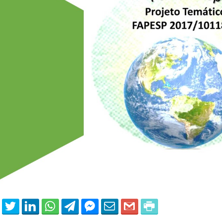
 of Separation Science
Sustainable Energy Technolog
Assessments