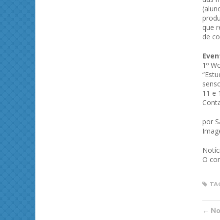
(alun
produ
que r
de co
Even
1º Wo
“Estu
senso
11 e 
Cont
por 
Imag
Notíc
O con
TA
← Not