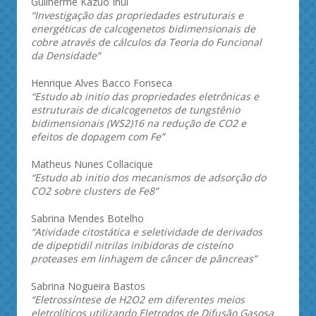
Guilherme Kazuo Inui
“Investigação das propriedades estruturais e
energéticas de calcogenetos bidimensionais de
cobre através de cálculos da Teoria do Funcional
da Densidade”
Henrique Alves Bacco Fonseca
“Estudo ab initio das propriedades eletrônicas e
estruturais de dicalcogenetos de tungstênio
bidimensionais (WS2)16 na redução de CO2 e
efeitos de dopagem com Fe”
Matheus Nunes Collacique
“Estudo ab initio dos mecanismos de adsorção do
CO2 sobre clusters de Fe8”
Sabrina Mendes Botelho
“Atividade citostática e seletividade de derivados
de dipeptidil nitrilas inibidoras de cisteíno
proteases em linhagem de câncer de pâncreas”
Sabrina Nogueira Bastos
“Eletrossíntese de H2O2 em diferentes meios
eletrolíticos utilizando Eletrodos de Difusão Gasosa