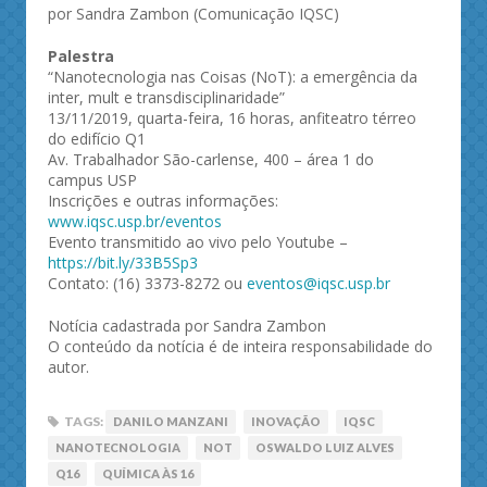
por Sandra Zambon (Comunicação IQSC)
Palestra
“Nanotecnologia nas Coisas (NoT): a emergência da
inter, mult e transdisciplinaridade”
13/11/2019, quarta-feira, 16 horas, anfiteatro térreo
do edifício Q1
Av. Trabalhador São-carlense, 400 – área 1 do
campus USP
Inscrições e outras informações:
www.iqsc.usp.br/eventos
Evento transmitido ao vivo pelo Youtube –
https://bit.ly/33B5Sp3
Contato: (16) 3373-8272 ou
eventos@iqsc.usp.br
Notícia cadastrada por Sandra Zambon
O conteúdo da notícia é de inteira responsabilidade do
autor.
TAGS:
DANILO MANZANI
INOVAÇÃO
IQSC
NANOTECNOLOGIA
NOT
OSWALDO LUIZ ALVES
Q16
QUÍMICA ÀS 16