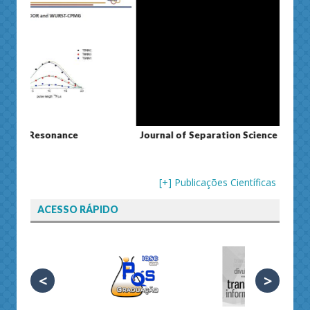
Journal of Separation Science
Susta
[+] Publicações Científicas
ACESSO RÁPIDO
<
>