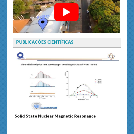
PUBLICAÇÕES CIENTÍFICAS
Solid State Nuclear Magnetic Resonance
Journ