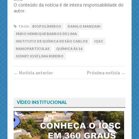
O conteúdo da notícia é de inteira responsabilidade do
autor.
TAGS:
BIOPOLÍMEROS
DANILO MANZANI
FÁBIO HENRIQUE BARROS DE LIMA
INSTITUTO DE QUÍMICA DE SÃO CARLOS
IQSC
NANOPARTÍCULAS
QUÍMICA ÀS 16
SIDNEY JOSÉ LIMA RIBEIRO
← Notí­cia anterior
Próxima notí­­cia →
VÍDEO INSTITUCIONAL