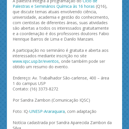
A palestra integra a programação do
Ciclo de
Palestras e Seminários Química às 16 horas
(Q16),
que discute temas atuais envolvendo ciência,
universidade, academia e gestão do conhecimento,
com cientistas de diferentes áreas, suas atividades
são abertas a todos os interessados gratuitamente
e a coordenação é dos professores doutores Fabio
Henrique Barros de Lima e Danilo Manzani.
A participação no seminário é gratuita e aberta aos
interessados mediante inscrição no site
www.iqsc.usp.br/eventos
, onde também pode ser
obtido um resumo do evento.
Endereço: Av. Trabalhador São-carlense, 400 – área
1 do campus USP
Contato: (16) 3373-8272
Por Sandra Zambon (Comunicação IQSC)
Foto: IQ-
UNESP-Araraquara
, com adaptação
Notícia cadastrada por Sandra Aparecida Zambon da
Silva