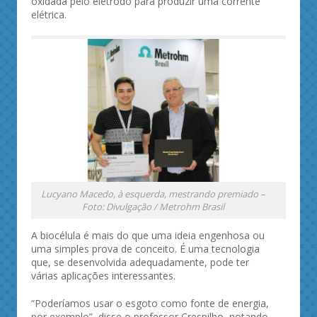
oxidada pelo eletrodo para produzir uma corrente
elétrica.
Lucyano Macedo, à esquerda, mestrando premiado –
Foto: Divulgação / Metrohm Brasil
A biocélula é mais do que uma ideia engenhosa ou
uma simples prova de conceito. É uma tecnologia
que, se desenvolvida adequadamente, pode ter
várias aplicações interessantes.
“Poderíamos usar o esgoto como fonte de energia,
por exemplo”, disse o professor Crespilho, notando