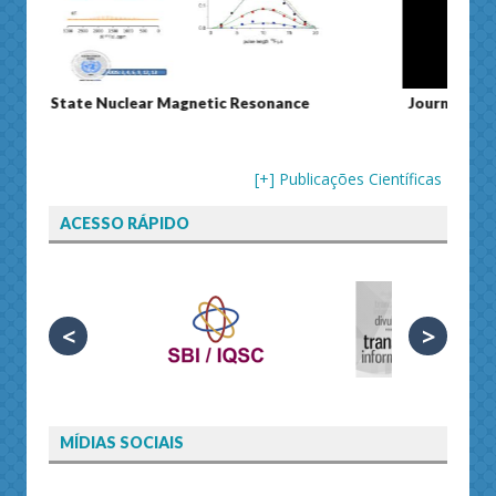
Journal of Separation Science
Susta
[+] Publicações Científicas
ACESSO RÁPIDO
<
>
MÍDIAS SOCIAIS