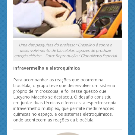
Uma das pesquisas do professor Crespilho é sobre o
desenvolvimento de biocélulas capazes de produzir
energia elétrica – Foto: Reprodução / GloboNews Especial
Infravermelho e eletroquímica
Para acompanhar as reações que ocorrem na
biocélula, o grupo teve que desenvolver um sistema
próprio de microscopia, e foi nesse quesito que
Lucyano Macedo se destacou. O desafio consistiu
em juntar duas técnicas diferentes: a espectroscopia
infravermelho multiplex, que permite medir reações
químicas no espaço, e os sistemas eletroquímicos,
onde acontecem as reações da biocélula.