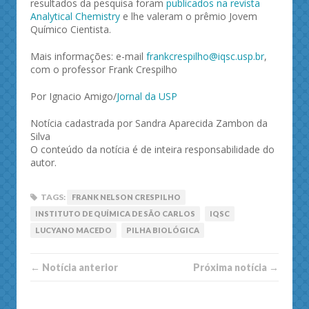
resultados da pesquisa foram
publicados na revista
Analytical Chemistry
e lhe valeram o prêmio Jovem
Químico Cientista.
Mais informações: e-mail
frankcrespilho@iqsc.usp.br
,
com o professor Frank Crespilho
Por Ignacio Amigo/
Jornal da USP
Notícia cadastrada por Sandra Aparecida Zambon da
Silva
O conteúdo da notícia é de inteira responsabilidade do
autor.
TAGS:
FRANK NELSON CRESPILHO
INSTITUTO DE QUÍMICA DE SÃO CARLOS
IQSC
LUCYANO MACEDO
PILHA BIOLÓGICA
← Notí­cia anterior
Próxima notí­­cia →