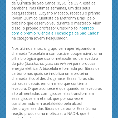
de Química de São Carlos (IQSC) da USP, está de
parabéns. Nas últimas semanas, um dos seus
pesquisadores, Lucyano Macedo, recebeu o prêmio
Jovem Químico Cientista da Metrohm Brasil pelo
trabalho que desenvolveu durante o mestrado. Além
disso, o próprio professor Crespilho foi
honrado
com o prêmio “Ciência e Tecnologia de São Carlos”
na categoria Jovem Pesquisador.
Nos últimos anos, o grupo vem aperfeiçoando a
chamada “biocélula a combustível cooperativa”, uma
pilha biológica que usa o metabolismo da levedura
do pão (
Saccharomyces cerevisae
) para produzir
energia elétrica. A biocélula é formada por fibras de
carbono nas quais se imobiliza uma proteína
chamada álcool desidrogenase. Essas fibras são
utilizadas depois em um meio que contém a
levedura. O que acontece é que quando as leveduras
são alimentadas com glicose, elas transformam
essa glicose em etanol, que por sua vez é
transformado em acetaldeído pela álcool
desidrogenase das fibras de carbono. Essa última
reação produz uma molécula, o NADH, que é