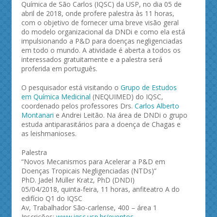
Química de São Carlos (IQSC) da USP, no dia 05 de
abril de 2018, onde profere palestra às 11 horas,
com o objetivo de fornecer uma breve visão geral
do modelo organizacional da DNDi e como ela está
impulsionando a P&D para doenças negligenciadas
em todo o mundo. A atividade é aberta a todos os
interessados gratuitamente e a palestra será
proferida em português.
O pesquisador está visitando o
Grupo de Estudos
em Química Medicinal
(NEQUIMED) do IQSC,
coordenado pelos professores Drs.
Carlos Alberto
Montanari
e Andrei Leitão. Na área de DNDi o grupo
estuda antiparasitários para a doença de Chagas e
as leishmanioses.
Palestra
“Novos Mecanismos para Acelerar a P&D em
Doenças Tropicais Negligenciadas (NTDs)”
PhD. Jadel Müller Kratz, PhD (DNDI)
05/04/2018, quinta-feira, 11 horas, anfiteatro A do
edifício Q1 do IQSC
Av, Trabalhador São-carlense, 400 – área 1
Inscrições:
www.iqsc.usp.br/eventos