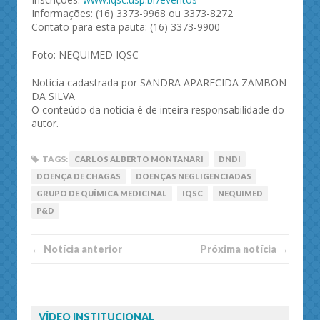
Informações: (16) 3373-9968 ou 3373-8272
Contato para esta pauta: (16) 3373-9900
Foto: NEQUIMED IQSC
Notícia cadastrada por SANDRA APARECIDA ZAMBON
DA SILVA
O conteúdo da notícia é de inteira responsabilidade do
autor.
TAGS:
CARLOS ALBERTO MONTANARI
DNDI
DOENÇA DE CHAGAS
DOENÇAS NEGLIGENCIADAS
GRUPO DE QUÍMICA MEDICINAL
IQSC
NEQUIMED
P&D
← Notí­cia anterior
Próxima notí­­cia →
VÍDEO INSTITUCIONAL