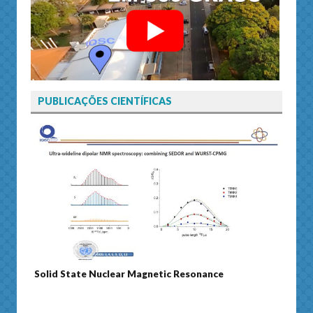
PUBLICAÇÕES CIENTÍFICAS
Solid State Nuclear Magnetic Resonance
Journ