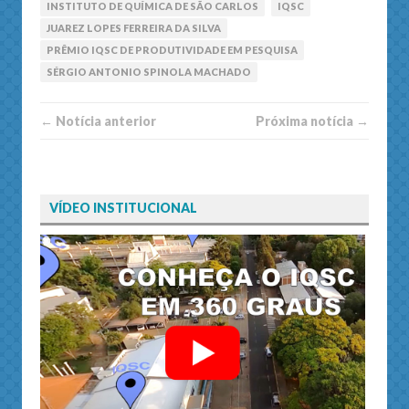
INSTITUTO DE QUÍMICA DE SÃO CARLOS
IQSC
JUAREZ LOPES FERREIRA DA SILVA
PRÊMIO IQSC DE PRODUTIVIDADE EM PESQUISA
SÉRGIO ANTONIO SPINOLA MACHADO
← Notí­cia anterior
Próxima notí­­cia →
VÍDEO INSTITUCIONAL