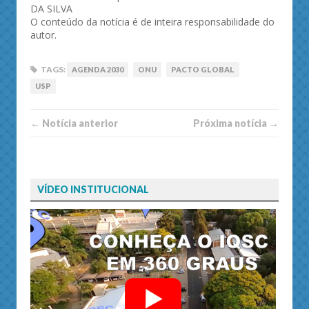
DA SILVA
O conteúdo da notícia é de inteira responsabilidade do
autor.
TAGS:
AGENDA 2030
ONU
PACTO GLOBAL
USP
← Notí­cia anterior
Próxima notí­­cia →
VÍDEO INSTITUCIONAL