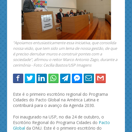
"Apoiamos entusiasticamente essa iniciativa, que consolida
nossa visão, que tem sido um lema de nossa gestão, de que
é preciso derrubar muros e construir pontes com a
sociedade", afirmou o reitor Marco Antonio Zago, durante a
cerimônia - Foto: Cecília Bastos/USP Imagens
Este é o primeiro escritório regional do Programa
Cidades do Pacto Global na América Latina e
contribuirá para o avanço da Agenda 2030.
Foi inaugurado na USP, no dia 24 de outubro, o
Escritório Regional do Programa Cidades do
Pacto
Global
da ONU. Este é o primeiro escritório do