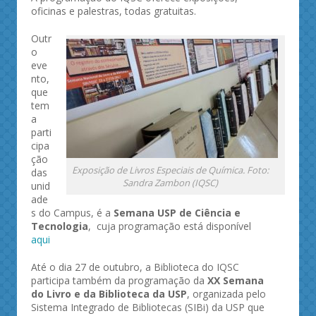
oficinas e palestras, todas gratuitas.
Outr
o
eve
nto,
que
tem
a
parti
cipa
ção
Exposição de Livros Especiais de Química. Foto:
das
Sandra Zambon (IQSC)
unid
ade
s do Campus, é a
Semana USP de Ciência e
Tecnologia
, cuja programação está disponível
aqui
Até o dia 27 de outubro, a Biblioteca do IQSC
participa também da programação da
XX Semana
do Livro e da Biblioteca da USP
, organizada pelo
Sistema Integrado de Bibliotecas (SIBi) da USP que