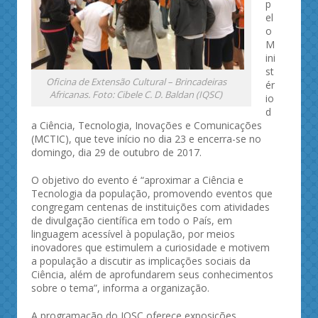
p
el
o
M
ini
st
Oficina de Extensão Cultural – Brincadeiras
ér
Africanas. Foto: Cibele C. D. Baldan (IQSC)
io
d
a Ciência, Tecnologia, Inovações e Comunicações
(MCTIC), que teve início no dia 23 e encerra-se no
domingo, dia 29 de outubro de 2017.
O objetivo do evento é “aproximar a Ciência e
Tecnologia da população, promovendo eventos que
congregam centenas de instituições com atividades
de divulgação científica em todo o País, em
linguagem acessível à população, por meios
inovadores que estimulem a curiosidade e motivem
a população a discutir as implicações sociais da
Ciência, além de aprofundarem seus conhecimentos
sobre o tema”, informa a organização.
A programação do IQSC oferece exposições,