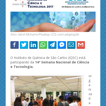
foto: Gerd Altmann/Pixabay CC0, com adaptação
O Instituto de Química de São Carlos (IQSC) está
participando da
14ª Semana Nacional de Ciência
e Tecnologia
,
or
g
a
ni
za
d
a