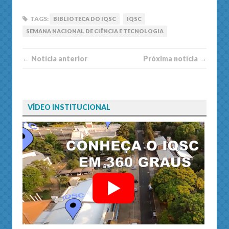
TAGS:
BIBLIOTECA DO IQSC
IQSC
SEMANA NACIONAL DE CIÊNCIA E TECNOLOGIA
← Notí­cia anterior
Próxima notí­­cia →
VÍDEO INSTITUCIONAL