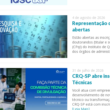
4 de agosto de 2026
Representação d
abertas
Estão abertas as inscr
doutorandos (titular e 
(CPqI) do Instituto de
dos órgãos de administ
 of Separation Science
Sustainable Energy Technolog
Assessments
31 de julho de 2026
CRQ-SP abre ins
Técnicas
Você atua com empreend
desenvolvimento de nov
técnico ou transformaç
CRQ-SP está com inscri
[Leia Mais]