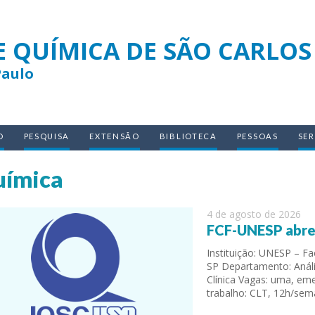
E QUÍMICA DE SÃO CARLOS
Paulo
O
PESQUISA
EXTENSÃO
BIBLIOTECA
PESSOAS
SE
ímica
4 de agosto de 2026
FCF-UNESP abre 
Instituição: UNESP – F
SP Departamento: Anális
Clínica Vagas: uma, eme
trabalho: CLT, 12h/se