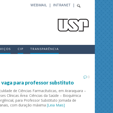
WEBMAIL |
INTRANET |
RVIÇOS
CIP
TRANSPARÊNCIA
0
vaga para professor substituto
aculdade de Ciências Farmacêuticas, em Araraquara –
es Clínicas Área: Ciências da Saúde – Bioquímica
rgêncial, para Professor Substituto Jornada de
manais, com duração máxima
[Leia Mais]