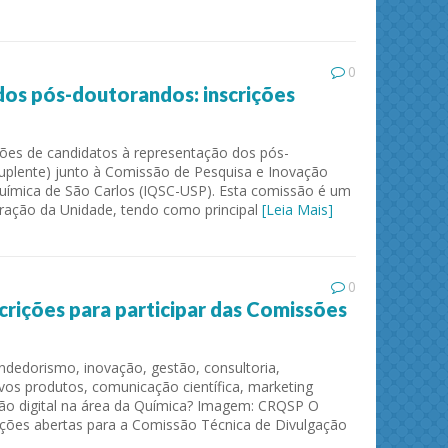
0
os pós-doutorandos: inscrições
ições de candidatos à representação dos pós-
suplente) junto à Comissão de Pesquisa e Inovação
 Química de São Carlos (IQSC-USP). Esta comissão é um
ração da Unidade, tendo como principal
[Leia Mais]
ies and
Journal of Molecular Liquids
Solid 
0
crições para participar das Comissões
edorismo, inovação, gestão, consultoria,
os produtos, comunicação científica, marketing
ão digital na área da Química? Imagem: CRQSP O
ções abertas para a Comissão Técnica de Divulgação