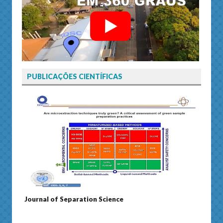
PUBLICAÇÕES CIENTÍFICAS
Journal of Separation Science
Susta