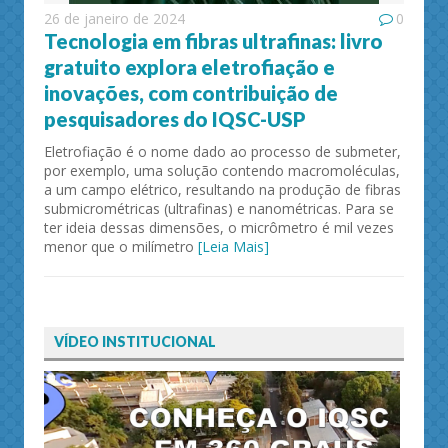
26 de janeiro de 2024
0
Tecnologia em fibras ultrafinas: livro
gratuito explora eletrofiação e
inovações, com contribuição de
pesquisadores do IQSC-USP
Eletrofiação é o nome dado ao processo de submeter,
por exemplo, uma solução contendo macromoléculas,
a um campo elétrico, resultando na produção de fibras
submicrométricas (ultrafinas) e nanométricas. Para se
ter ideia dessas dimensões, o micrômetro é mil vezes
menor que o milímetro
[Leia Mais]
VÍDEO INSTITUCIONAL