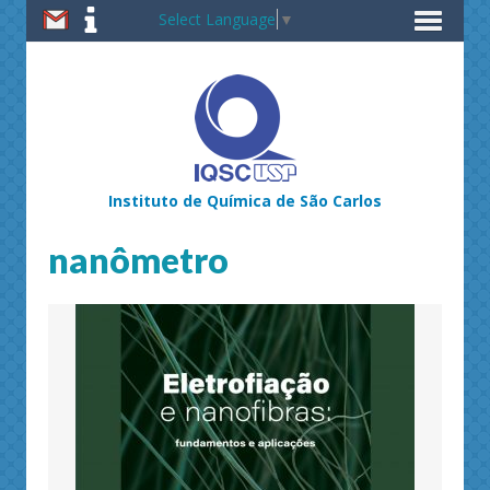
Select Language
▼
Instituto de Química de São Carlos
nanômetro