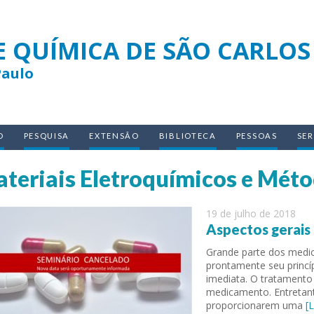
E QUÍMICA DE SÃO CARLOS
Paulo
O
PESQUISA
EXTENSÃO
BIBLIOTECA
PESSOAS
SE
teriais Eletroquímicos e Méto
19 de julho de 2018
Aspectos gerais
Grande parte dos medic
prontamente seu princí
imediata. O tratamento
medicamento. Entretan
proporcionarem uma
[