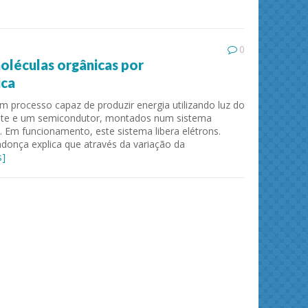
0
oléculas orgânicas por
ica
m processo capaz de produzir energia utilizando luz do
ante e um semicondutor, montados num sistema
 Em funcionamento, este sistema libera elétrons.
onça explica que através da variação da
s]
ies and
Journal of Molecular Liquids
Solid 