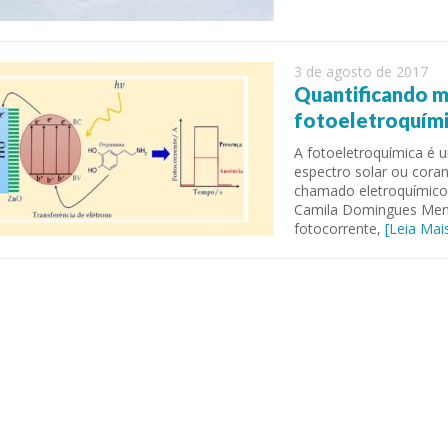
3 de agosto de 2017
Quantificando m
fotoeletroquím
A fotoeletroquímica é u
espectro solar ou cor
chamado eletroquímico.
Camila Domingues Mend
fotocorrente,
[Leia Mai
 of Separation Science
Sustainable Energy Technolog
Assessments