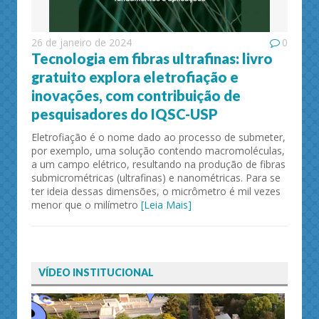
26 de janeiro de 2024
0
Tecnologia em fibras ultrafinas: livro
gratuito explora eletrofiação e
inovações, com contribuição de
pesquisadores do IQSC-USP
Eletrofiação é o nome dado ao processo de submeter,
por exemplo, uma solução contendo macromoléculas,
a um campo elétrico, resultando na produção de fibras
submicrométricas (ultrafinas) e nanométricas. Para se
ter ideia dessas dimensões, o micrômetro é mil vezes
menor que o milímetro
[Leia Mais]
VÍDEO INSTITUCIONAL