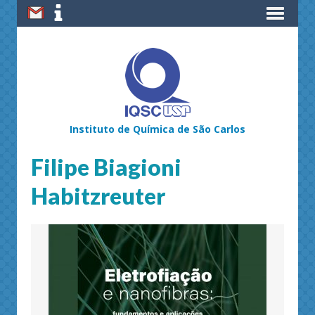
Instituto de Química de São Carlos
Filipe Biagioni
Habitzreuter