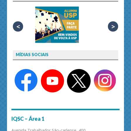
<
>
MÍDIAS SOCIAIS
IQSC – Área 1
Avenida Trabalhador São-carlense, 400