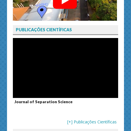
PUBLICAÇÕES CIENTÍFICAS
Journal of Separation Science
Susta
[+] Publicações Científicas