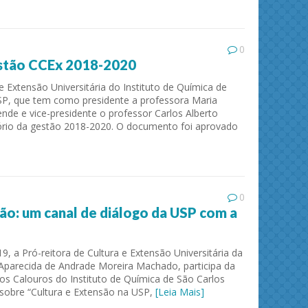
0
estão CCEx 2018-2020
 Extensão Universitária do Instituto de Química de
SP, que tem como presidente a professora Maria
ende e vice-presidente o professor Carlos Alberto
tório da gestão 2018-2020. O documento foi aprovado
Separation and Purification Technology
Journa
0
ão: um canal de diálogo da USP com a
19, a Pró-reitora de Cultura e Extensão Universitária da
Aparecida de Andrade Moreira Machado, participa da
 Calouros do Instituto de Química de São Carlos
 sobre “Cultura e Extensão na USP,
[Leia Mais]