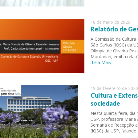
18 de maio de 2020
Relatório de G
A Comissão de Cultura e
São Carlos (IQSC) da U
Olímpia de Oliveira Rez
Montanari, emitiu rela
[Leia Mais]
able Energy Technologies and
Journal of Molecular Liquids
ments
19 de fevereiro de 2020
Cultura e Extens
sociedade
Nesta quarta-feira, dia 
USP, professora Maria 
Semana de Recepção aos
(IQSC) da USP, falando