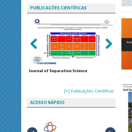
PUBLICAÇÕES CIENTÍFICAS
Previ
Next
ous
echnology
Journal of Separation Science
Sustain
Assess
[+] Publicações Científicas
ACESSO RÁPIDO