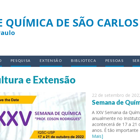
E QUÍMICA DE SÃO CARLOS
Paulo
O
PESQUISA
EXTENSÃO
BIBLIOTECA
PESSOAS
SE
ltura e Extensão
22 de setembro de 202
Semana de Quím
A XXV Semana da Químic
anualmente no Institut
acontecerá de 17 a 21 
anos. É tão importante
Mais]