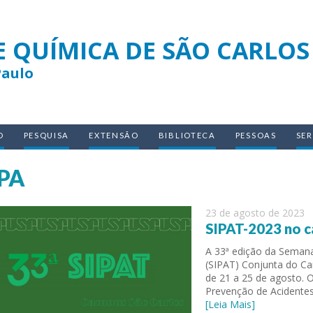
E QUÍMICA DE SÃO CARLOS
Paulo
O
PESQUISA
EXTENSÃO
BIBLIOTECA
PESSOAS
SE
PA
23 de agosto de 2023
SIPAT-2023 no c
A 33ª edição da Semana
(SIPAT) Conjunta do C
de 21 a 25 de agosto. 
Prevenção de Acidentes
[Leia Mais]