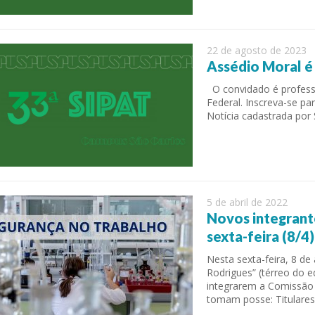
22 de agosto de 2023
Assédio Moral é
O convidado é professo
Federal. Inscreva-se p
Notícia cadastrada por
 of Separation Science
Sustainable Energy Technolog
Assessments
5 de abril de 2022
Novos integrant
sexta-feira (8/4)
Nesta sexta-feira, 8 de 
Rodrigues” (térreo do e
integrarem a Comissão 
tomam posse: Titulares