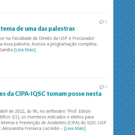
0
 tema de uma das palestras
r na Faculdade de Direito da USP e Procurador
ara essa palestra. Acesse a programação completa.
 Sandra
[Leia Mais]
ies and
Journal of Molecular Liquids
Solid 
0
es da CIPA-IQSC tomam posse nesta
abril de 2022, às 9h, no anfiteatro “Prof. Edson
difício Q1), os membros indicados e eleitos para
Interna e Prevenção de Acidentes (CIPA) do IQSC-USP
: Alessandra Fonseca Lucrédio –
[Leia Mais]