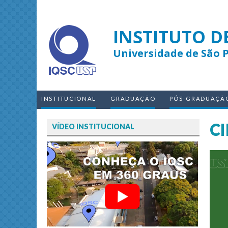
INSTITUTO D
Universidade de São 
INSTITUCIONAL
GRADUAÇÃO
PÓS-GRADUAÇÃ
CI
VÍDEO INSTITUCIONAL