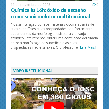
16 de novembro de 2023
0
Química às 16h: óxido de estanho
como semicondutor multifuncional
Nossa interação com os materiais ocorre através de
suas superfícies cujas propriedades são fortemente
dependentes da morfologia, estrutura e arranjo
atômico. Infelizmente, obter uma correlação detalhada
entre a morfologia da superfície e as suas
propriedades não é simples. O professor e
[Leia Mais]
VÍDEO INSTITUCIONAL