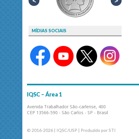
<
>
MÍDIAS SOCIAIS
IQSC – Área 1
Avenida Trabalhador São-carlense, 400
CEP 13566-590 - São Carlos - SP - Brasil
© 2016-2026 | IQSC/USP | Produzido por STI