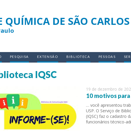
E QUÍMICA DE SÃO CARLOS
Paulo
O
PESQUISA
EXTENSÃO
BIBLIOTECA
PESSOAS
SE
blioteca IQSC
19 de dezembro de 20
10 motivos para 
… você apresentou trab
USP. O Serviço de Bibli
(IQSC) faz o cadastro d
funcionários técnico-ad