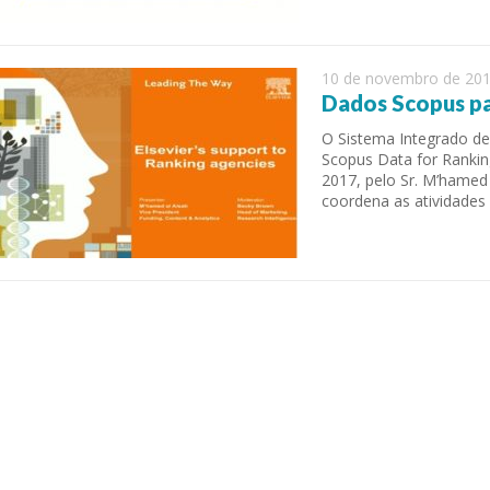
10 de novembro de 20
Dados Scopus pa
O Sistema Integrado de 
Scopus Data for Rankin
2017, pelo Sr. M’hamed 
coordena as atividade
 of Separation Science
Sustainable Energy Technolog
Assessments