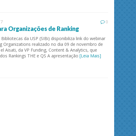
17
0
ra Organizações de Ranking
Bibliotecas da USP (SIBi) disponibiliza link do webinar
g Organizations realizado no dia 09 de novembro de
el Aisati, da VP Funding, Content & Analytics, que
s dos Rankings THE e QS A apresentação
[Leia Mais]
ies and
Journal of Molecular Liquids
Solid 