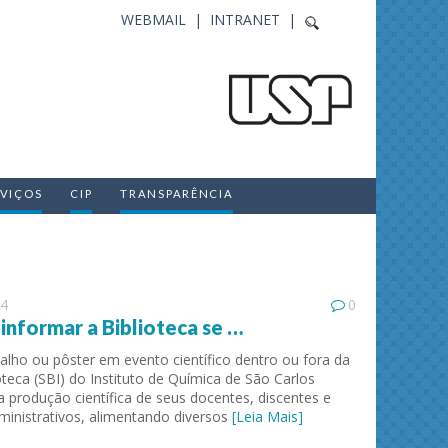
WEBMAIL |
INTRANET |
RVIÇOS
CIP
TRANSPARÊNCIA
24
0
informar a Biblioteca se …
alho ou pôster em evento científico dentro ou fora da
oteca (SBI) do Instituto de Química de São Carlos
a produção científica de seus docentes, discentes e
ministrativos, alimentando diversos
[Leia Mais]