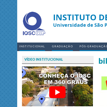
INSTITUTO D
Universidade de São 
INSTITUCIONAL
GRADUAÇÃO
PÓS-GRADUAÇÃ
bi
VÍDEO INSTITUCIONAL